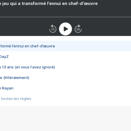
e jeu qui a transformé l’ennui en chef-d’œuvre
nsformé l’ennui en chef-d’œuvre
 DayZ
 a 13 ans (et vous l'avez ignoré)
e (littéralement)
im Rayan
 toutes les règles
s les jeux vidéo
us choquant de Rockstar ? - Le scandale BULLY
e plus moche de Steam