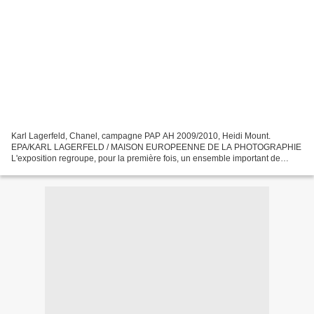
Karl Lagerfeld, Chanel, campagne PAP AH 2009/2010, Heidi Mount.
EPA/KARL LAGERFELD / MAISON EUROPEENNE DE LA PHOTOGRAPHIE
L'exposition regroupe, pour la première fois, un ensemble important de
photographies de Karl Lagerfeld. Grand passionné de l'image,...