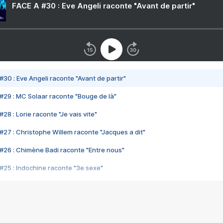
FACE A #30 : Eve Angeli raconte "Avant de partir"
#30 : Eve Angeli raconte "Avant de partir"
#29 : MC Solaar raconte "Bouge de là"
28 : Lorie raconte "Je vais vite"
#27 : Christophe Willem raconte "Jacques a dit"
#26 : Chimène Badi raconte "Entre nous"
#25 : Indochine raconte "3e sexe"
#24 : Zaho raconte "C'est chelou"
#23 : Patrick Bruel raconte "Au café des délices"
#22 : Kyo raconte "Le chemin"