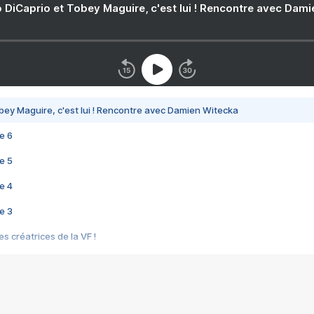
 DiCaprio et Tobey Maguire, c'est lui ! Rencontre avec Dam
bey Maguire, c'est lui ! Rencontre avec Damien Witecka
e 6
e 5
e 4
e 3
s créatrices de la VF !
e 2
e 1
e Mektoub My Love arrive enfin ! Rencontre avec Shaïn Boumedine et Sal