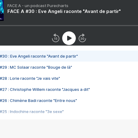
FACE A - un podcast Purecharts
FACE A #30 : Eve Angeli raconte "Avant de partir"
#30 : Eve Angeli raconte "Avant de partir"
#29 : MC Solaar raconte "Bouge de là"
28 : Lorie raconte "Je vais vite"
#27 : Christophe Willem raconte "Jacques a dit"
#26 : Chimène Badi raconte "Entre nous"
#25 : Indochine raconte "3e sexe"
#24 : Zaho raconte "C'est chelou"
#23 : Patrick Bruel raconte "Au café des délices"