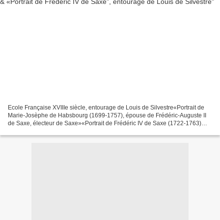
Ecole Française XVIIIe siècle, entourage de Louis de Silvestre«Portrait de
Marie-Josèphe de Habsbourg (1699-1757), épouse de Frédéric-Auguste II
de Saxe, électeur de Saxe»«Portrait de Frédéric IV de Saxe (1722-1763)
portant l'ordre impérial et royal de...