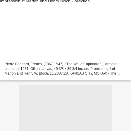
Pierre Bonnard, French, (1867-1947), "The White Cupboard" (L’armoire
blanche), 1931. Oil on canvas, 49 3/8 x 36 3/4 inches. Promised gift of
Marion and Henry W. Bloch, 11.2007.28. KANSAS CITY, MO (AP).- The
Nelson-Atkins Museum of Art is receiving an...