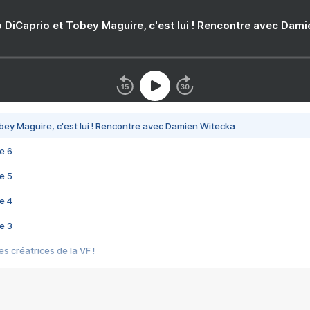
 DiCaprio et Tobey Maguire, c'est lui ! Rencontre avec Dam
bey Maguire, c'est lui ! Rencontre avec Damien Witecka
e 6
e 5
e 4
e 3
s créatrices de la VF !
e 2
e 1