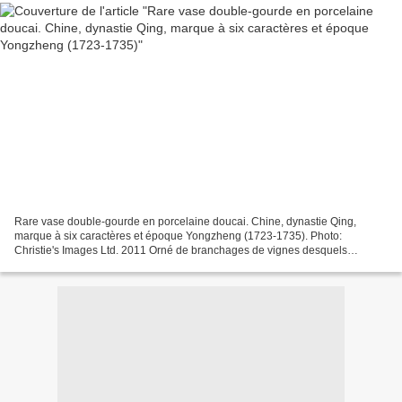
Rare vase double-gourde en porcelaine doucai. Chine, dynastie Qing,
marque à six caractères et époque Yongzheng (1723-1735). Photo:
Christie's Images Ltd. 2011 Orné de branchages de vignes desquels
pendent des grappes, un écureuil mangeant du raisin sur...