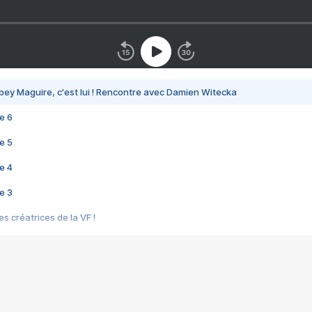
bey Maguire, c'est lui ! Rencontre avec Damien Witecka
e 6
e 5
e 4
e 3
s créatrices de la VF !
e 2
e 1
e Mektoub My Love arrive enfin ! Rencontre avec Shaïn Boumedine et Sal