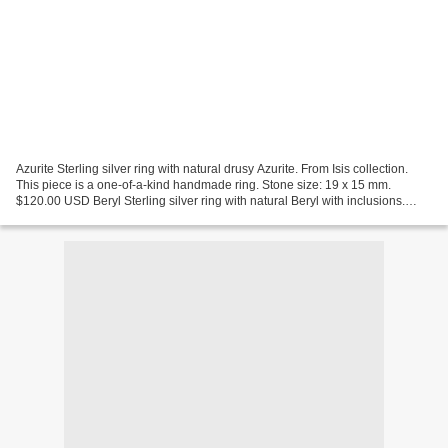
Azurite Sterling silver ring with natural drusy Azurite. From Isis collection.
This piece is a one-of-a-kind handmade ring. Stone size: 19 x 15 mm.
$120.00 USD Beryl Sterling silver ring with natural Beryl with inclusions.
Inclusions are brown and gold,...