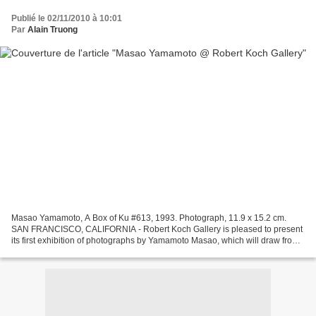
Publié le 02/11/2010 à 10:01
Par
Alain Truong
Masao Yamamoto, A Box of Ku #613, 1993. Photograph, 11.9 x 15.2 cm.
SAN FRANCISCO, CALIFORNIA - Robert Koch Gallery is pleased to present
its first exhibition of photographs by Yamamoto Masao, which will draw from
his earlier series, A Box of Ku and Nakazora,...