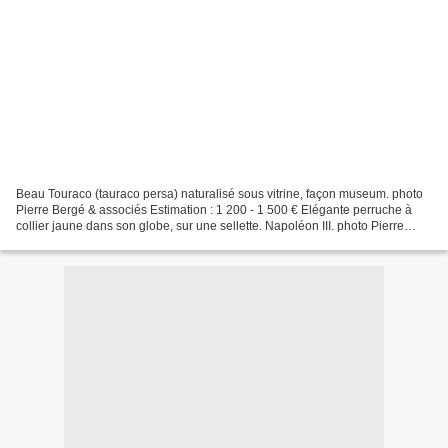
Beau Touraco (tauraco persa) naturalisé sous vitrine, façon museum. photo
Pierre Bergé & associés Estimation : 1 200 - 1 500 € Elégante perruche à
collier jaune dans son globe, sur une sellette. Napoléon III. photo Pierre
Bergé & associés Estimation :...