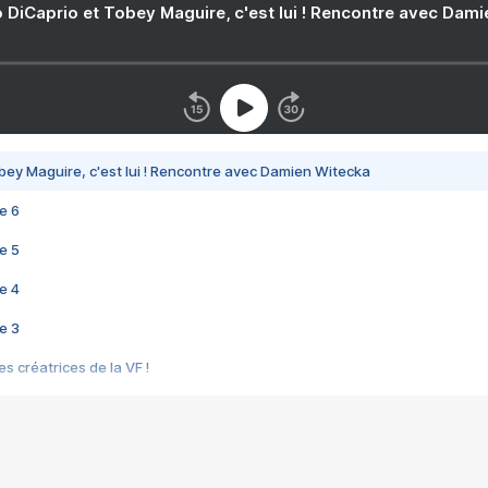
 DiCaprio et Tobey Maguire, c'est lui ! Rencontre avec Dam
bey Maguire, c'est lui ! Rencontre avec Damien Witecka
e 6
e 5
e 4
e 3
s créatrices de la VF !
e 2
e 1
e Mektoub My Love arrive enfin ! Rencontre avec Shaïn Boumedine et Sal