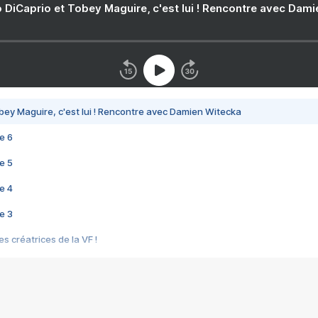
 DiCaprio et Tobey Maguire, c'est lui ! Rencontre avec Dam
bey Maguire, c'est lui ! Rencontre avec Damien Witecka
e 6
e 5
e 4
e 3
s créatrices de la VF !
e 2
e 1
e Mektoub My Love arrive enfin ! Rencontre avec Shaïn Boumedine et Sal