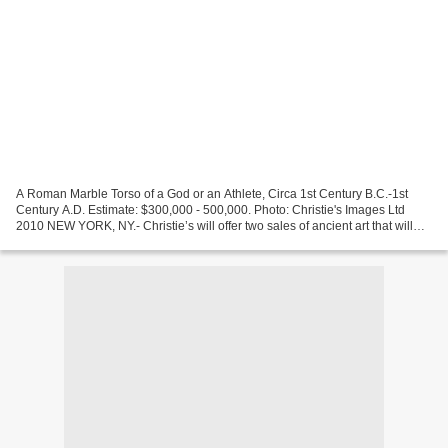
A Roman Marble Torso of a God or an Athlete, Circa 1st Century B.C.-1st
Century A.D. Estimate: $300,000 - 500,000. Photo: Christie's Images Ltd
2010 NEW YORK, NY.- Christie’s will offer two sales of ancient art that will
take place on December 9- Antiquities...