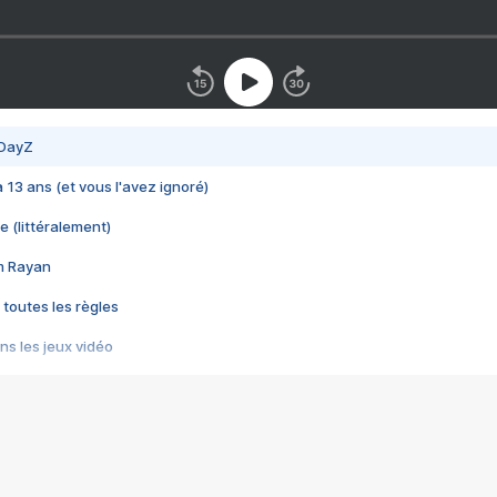
 DayZ
 a 13 ans (et vous l'avez ignoré)
e (littéralement)
im Rayan
 toutes les règles
s les jeux vidéo
us choquant de Rockstar ? - Le scandale BULLY
e plus moche de Steam
du RÊVE tourne au CAUCHEMAR