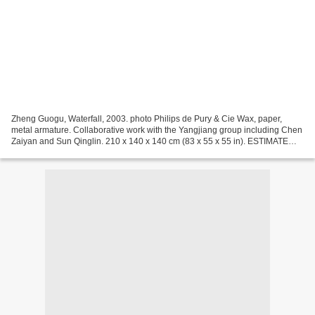
Zheng Guogu, Waterfall, 2003. photo Philips de Pury & Cie Wax, paper,
metal armature. Collaborative work with the Yangjiang group including Chen
Zaiyan and Sun Qinglin. 210 x 140 x 140 cm (83 x 55 x 55 in). ESTIMATE
£40,000-60,000 PROVENANCE Pekin Fine...