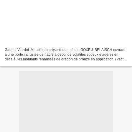
Gabriel Viardot. Meuble de présentation. photo GOXE & BELAÏSCH ouvrant
à une porte incrustée de nacre à décor de volatiles et deux étagères en
décalé, les montants rehaussés de dragon de bronze en application. (Petits
accidents). Signé. 150 x 60 x 40...