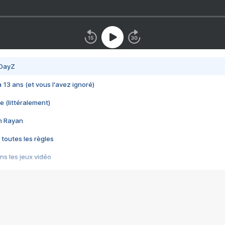
 DayZ
 a 13 ans (et vous l'avez ignoré)
e (littéralement)
im Rayan
 toutes les règles
s les jeux vidéo
us choquant de Rockstar ? - Le scandale BULLY
e plus moche de Steam
du RÊVE tourne au CAUCHEMAR