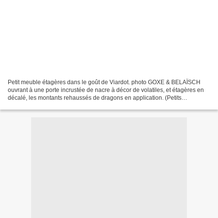
Petit meuble étagères dans le goût de Viardot. photo GOXE & BELAÏSCH
ouvrant à une porte incrustée de nacre à décor de volatiles, et étagères en
décalé, les montants rehaussés de dragons en application. (Petits
accidents).132 x 65 x 34 cm - Estimation...