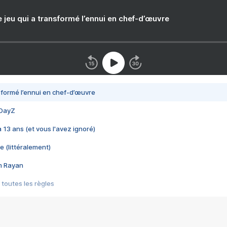
e jeu qui a transformé l’ennui en chef-d’œuvre
nsformé l’ennui en chef-d’œuvre
 DayZ
 a 13 ans (et vous l'avez ignoré)
e (littéralement)
im Rayan
 toutes les règles
s les jeux vidéo
us choquant de Rockstar ? - Le scandale BULLY