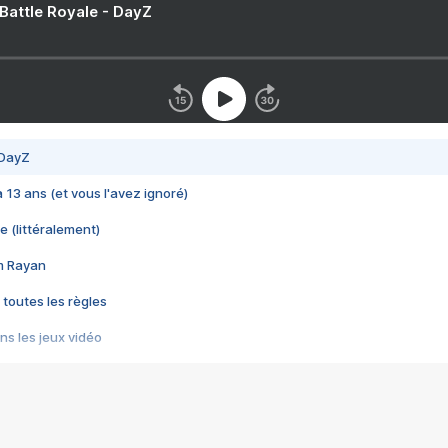
 Battle Royale - DayZ
 DayZ
 a 13 ans (et vous l'avez ignoré)
e (littéralement)
im Rayan
 toutes les règles
s les jeux vidéo
us choquant de Rockstar ? - Le scandale BULLY
e plus moche de Steam
du RÊVE tourne au CAUCHEMAR