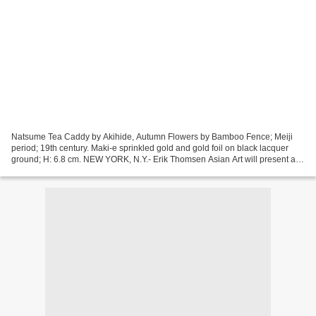
Natsume Tea Caddy by Akihide, Autumn Flowers by Bamboo Fence; Meiji
period; 19th century. Maki-e sprinkled gold and gold foil on black lacquer
ground; H: 6.8 cm. NEW YORK, N.Y.- Erik Thomsen Asian Art will present a
select collection of Japanese lacquer...