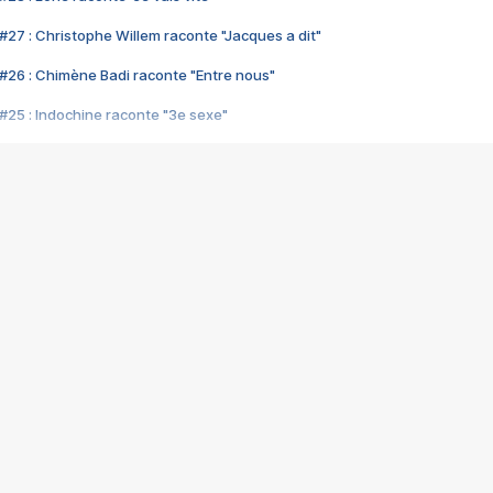
#27 : Christophe Willem raconte "Jacques a dit"
#26 : Chimène Badi raconte "Entre nous"
#25 : Indochine raconte "3e sexe"
#24 : Zaho raconte "C'est chelou"
#23 : Patrick Bruel raconte "Au café des délices"
#22 : Kyo raconte "Le chemin"
#21 : Nolwenn Leroy raconte "Cassé"
#20 : Patrick Hernandez raconte "Born to be alive"
#19 : Lorie raconte "Près de moi"
#18 : Michael Jones raconte "A nos actes manqués" (avec Jean-Jacque
#17 : Khaled raconte "Aïcha"
#16 : Corneille raconte "Parce qu'on vient de loin"