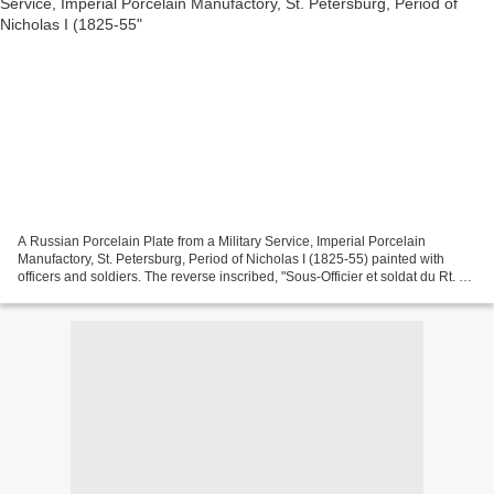
A Russian Porcelain Plate from a Military Service, Imperial Porcelain
Manufactory, St. Petersburg, Period of Nicholas I (1825-55) painted with
officers and soldiers. The reverse inscribed, "Sous-Officier et soldat du Rt. de
la Garde de Moscow," with blue...