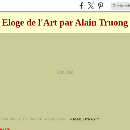
Eloge de l'Art par Alain Truong
Publicité
 L'ART PAR ALAIN TRUONG
>
CATEGORIES
>
MING DYNASTY
nasty