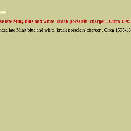
2009
e late Ming blue and white 'kraak porselein' charger . Circa 159