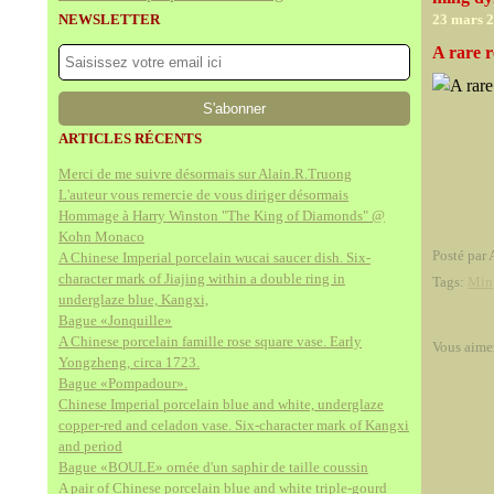
NEWSLETTER
23 mars 
A rare 
ARTICLES RÉCENTS
Merci de me suivre désormais sur Alain.R.Truong
L'auteur vous remercie de vous diriger désormais
Hommage à Harry Winston "The King of Diamonds" @
Kohn Monaco
Posté par 
A Chinese Imperial porcelain wucai saucer dish. Six-
character mark of Jiajing within a double ring in
Tags:
Min
underglaze blue, Kangxi,
Bague «Jonquille»
A Chinese porcelain famille rose square vase. Early
Vous aime
Yongzheng, circa 1723.
Bague «Pompadour».
Chinese Imperial porcelain blue and white, underglaze
copper-red and celadon vase. Six-character mark of Kangxi
and period
Bague «BOULE» ornée d'un saphir de taille coussin
A pair of Chinese porcelain blue and white triple-gourd