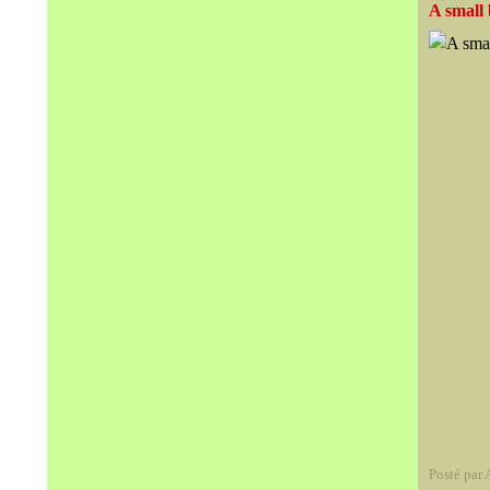
A small
Posté par 