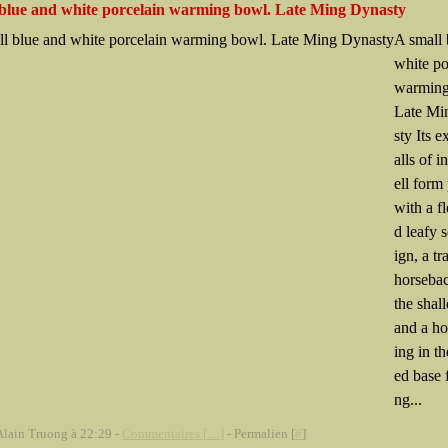
 blue and white porcelain warming bowl. Late Ming Dynasty
A small 
white po
warming
Late Mi
sty Its e
alls of i
ell form
with a f
d leafy s
ign, a tr
horsebac
the shal
and a ho
ing in th
ed base 
ng...
Alain Truong à 22:29 -
Commentaires [
…
]
- Permalien [
#
]