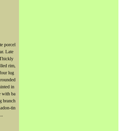
te porcel
ar. Late
Thickly
lled rim,
four lug
e rounded
inted in
e with ba
ng branch
ladon-tin
..