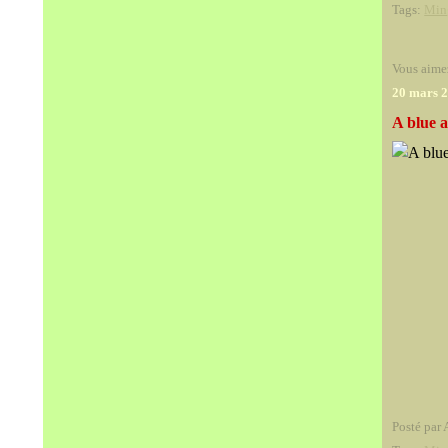
Tags:
Min
Vous aime
20 mars 
A blue 
Posté par 