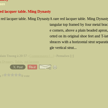
2009
red lacquer table. Ming Dynasty
A rare red lacquer table. Ming Dynasty
tangular top framed by four metal brac
e corners, above a plain beaded apron,
orted on its original shoe feet and T-lat
sbraces with a horizontal strut separati
gle vertical strut...
Alain Truong à 20:57 -
Commentaires [
…
]
- Permalien [
#
]
g Dynasty
,
Table
,
red lacquer
z ?
0 vote