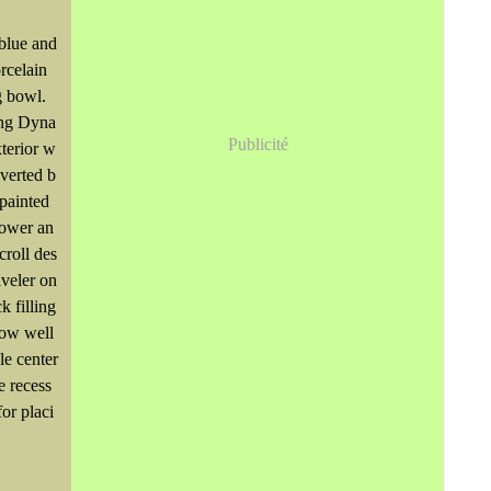
blue and
rcelain
 bowl.
ng Dyna
Publicité
xterior w
nverted b
 painted
lower an
croll des
aveler on
k filling
low well
le center
e recess
for placi