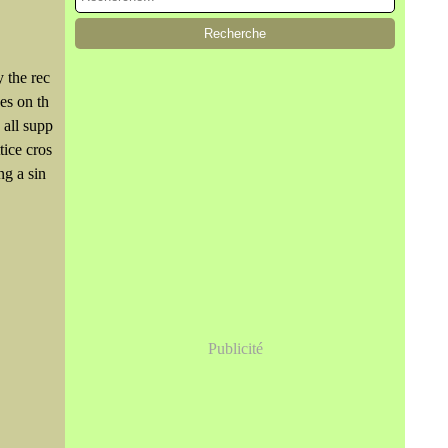
 the rec
es on th
 all supp
tice cros
ng a sin
Publicité