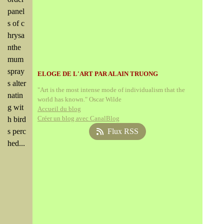
panel
s of c
hrysa
nthe
mum
spray
ELOGE DE L'ART PAR ALAIN TRUONG
s alter
"Art is the most intense mode of individualism that the
natin
world has known." Oscar Wilde
g wit
Accueil du blog
Créer un blog avec CanalBlog
h bird
s perc
Flux RSS
hed...