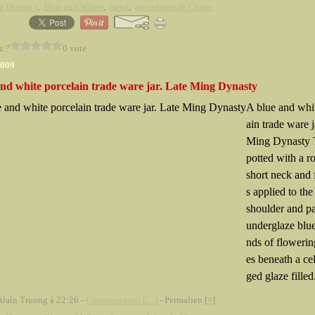
g Dynasty
,
Blue and White
,
bowl
,
porcelaine de Chine
z ?
0 vote
2009
and white porcelain trade ware jar. Late Ming Dynasty
A blue and whi
ain trade ware j
Ming Dynasty 
potted with a ro
short neck and 
s applied to th
shoulder and pa
underglaze blu
nds of floweri
es beneath a ce
ged glaze filled.
Alain Truong à 22:26 -
Commentaires [
…
]
- Permalien [
#
]