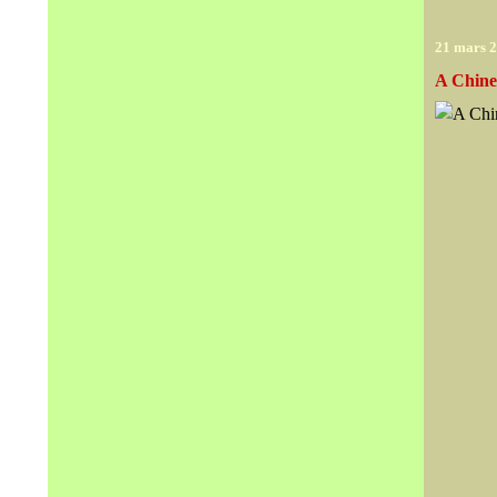
21 mars 
A Chines