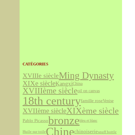
CATÉGORIES
Ming Dynasty
XVIIIe siècle
XIXe siècle
Kangxi
China
XVIIIème siècle
oil on canvas
18th century
famille rose
Venise
XIXème siècle
XVIIème siècle
bronze
Pablo Picasso
bleu et blanc
Chine
chinoiserie
snuff bottle
Huile sur toile