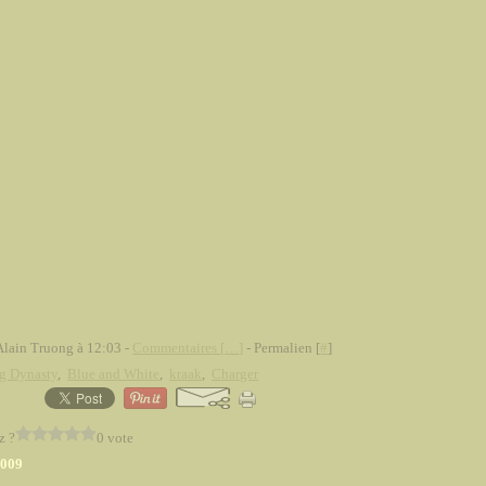
Alain Truong à 12:03 -
Commentaires [
…
]
- Permalien [
#
]
g Dynasty
,
Blue and White
,
kraak
,
Charger
z ?
0 vote
2009