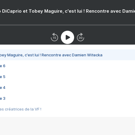
 DiCaprio et Tobey Maguire, c'est lui ! Rencontre avec Dam
bey Maguire, c'est lui ! Rencontre avec Damien Witecka
e 6
e 5
e 4
e 3
s créatrices de la VF !
e 2
e 1