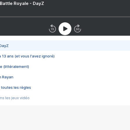
 Battle Royale - DayZ
 DayZ
 a 13 ans (et vous l'avez ignoré)
e (littéralement)
im Rayan
 toutes les règles
s les jeux vidéo
us choquant de Rockstar ? - Le scandale BULLY
e plus moche de Steam
du RÊVE tourne au CAUCHEMAR