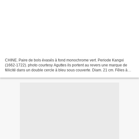
CHINE. Paire de bols évasés à fond monochrome vert. Periode Kangxi
(1662-1722). photo courtesy Aguttes ils portent au revers une marque de
félicité dans un double cercle à bleu sous couverte. Diam. 21 cm. Fêles à
l'un d'entre eux et deux cheveux à l'autre....