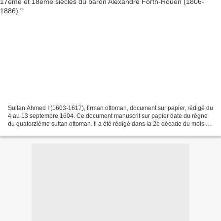
Sultan Ahmed I (1603-1617), firman ottoman, document sur papier, rédigé du
4 au 13 septembre 1604. Ce document manuscrit sur papier date du règne
du quatorzième sultan ottoman. Il a été rédigé dans la 2e décade du mois de
rebiülahir en l’année 1013 de...