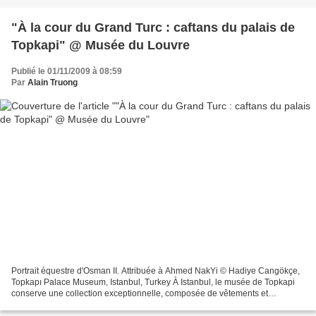
"À la cour du Grand Turc : caftans du palais de
Topkapi" @ Musée du Louvre
Publié le 01/11/2009 à 08:59
Par
Alain Truong
Portrait équestre d'Osman II. Attribuée à Ahmed NakYi © Hadiye Cangökçe,
Topkapı Palace Museum, Istanbul, Turkey À Istanbul, le musée de Topkapi
conserve une collection exceptionnelle, composée de vêtements et
accessoires réalisés pour les membres de...