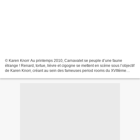
© Karen Knorr Au printemps 2010, Carnavalet se peuple d’une faune
étrange ! Renard, tortue, lièvre et cigogne se mettent en scène sous l’objectif
de Karen Knorr, créant au sein des fameuses period rooms du XVIIIème
siècle, une animation lyrique à l’image...