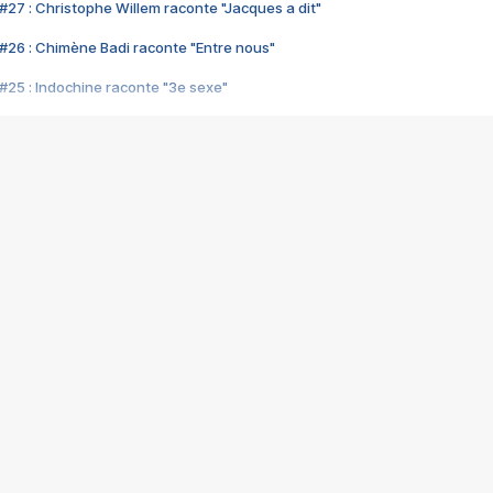
#27 : Christophe Willem raconte "Jacques a dit"
#26 : Chimène Badi raconte "Entre nous"
#25 : Indochine raconte "3e sexe"
#24 : Zaho raconte "C'est chelou"
#23 : Patrick Bruel raconte "Au café des délices"
#22 : Kyo raconte "Le chemin"
#21 : Nolwenn Leroy raconte "Cassé"
#20 : Patrick Hernandez raconte "Born to be alive"
#19 : Lorie raconte "Près de moi"
#18 : Michael Jones raconte "A nos actes manqués" (avec Jean-Jacque
#17 : Khaled raconte "Aïcha"
#16 : Corneille raconte "Parce qu'on vient de loin"
#15 : Indochine raconte "L'aventurier"