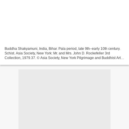
Buddha Shakyamuni, India, Bihar. Pala period, late 9th–early 10th century.
Schist. Asia Society, New York: Mr. and Mrs. John D. Rockefeller 3rd
Collection, 1979.37. © Asia Society, New York Pilgrimage and Buddhist Art is
the first major exhibition of...