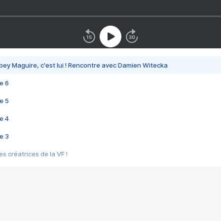
bey Maguire, c'est lui ! Rencontre avec Damien Witecka
e 6
e 5
e 4
e 3
s créatrices de la VF !
e 2
e 1
e Mektoub My Love arrive enfin ! Rencontre avec Shaïn Boumedine et Sal