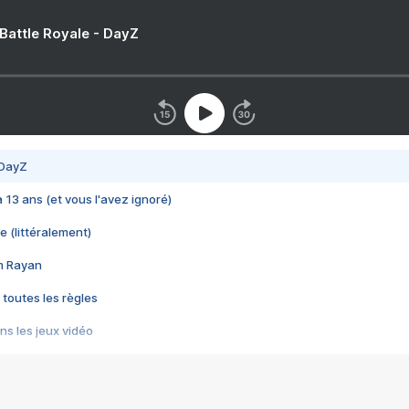
 Battle Royale - DayZ
 DayZ
 a 13 ans (et vous l'avez ignoré)
e (littéralement)
im Rayan
 toutes les règles
s les jeux vidéo
us choquant de Rockstar ? - Le scandale BULLY
e plus moche de Steam