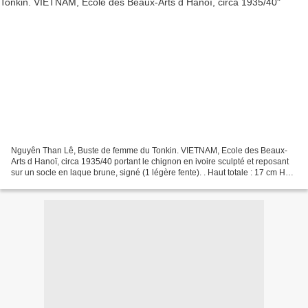
Nguyên Than Lê, Buste de femme du Tonkin. VIETNAM, Ecole des Beaux-
Arts d Hanoï, circa 1935/40 portant le chignon en ivoire sculpté et reposant
sur un socle en laque brune, signé (1 légère fente). . Haut totale : 17 cm Haut
du buste : 11.5 cm Estimation...