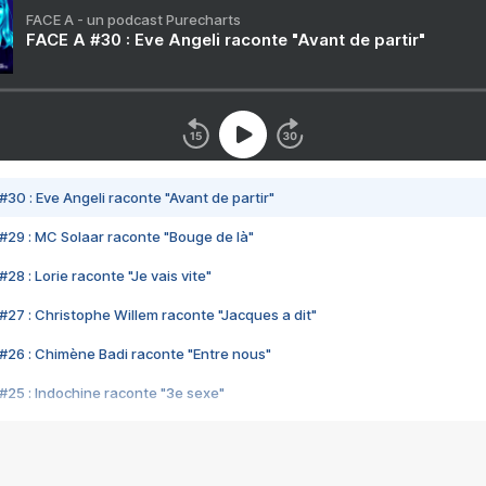
FACE A - un podcast Purecharts
FACE A #30 : Eve Angeli raconte "Avant de partir"
#30 : Eve Angeli raconte "Avant de partir"
#29 : MC Solaar raconte "Bouge de là"
28 : Lorie raconte "Je vais vite"
#27 : Christophe Willem raconte "Jacques a dit"
#26 : Chimène Badi raconte "Entre nous"
#25 : Indochine raconte "3e sexe"
#24 : Zaho raconte "C'est chelou"
#23 : Patrick Bruel raconte "Au café des délices"