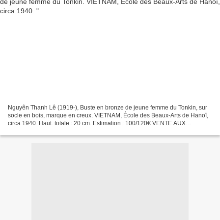
Nguyên Thanh Lê (1919-), Buste en bronze de jeune femme du Tonkin, sur
socle en bois, marque en creux. VIETNAM, École des Beaux-Arts de Hanoï,
circa 1940. Haut. totale : 20 cm. Estimation : 100/120€ VENTE AUX
ENCHèRES LE MARDI 19 OCTOBRE à BREST PAR ADJUG'ART...