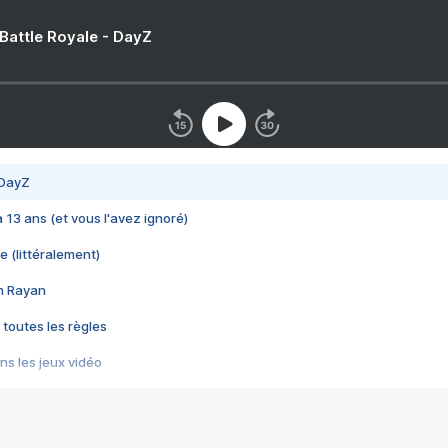
 Battle Royale - DayZ
 DayZ
 a 13 ans (et vous l'avez ignoré)
e (littéralement)
im Rayan
 toutes les règles
s les jeux vidéo
us choquant de Rockstar ? - Le scandale BULLY
e plus moche de Steam