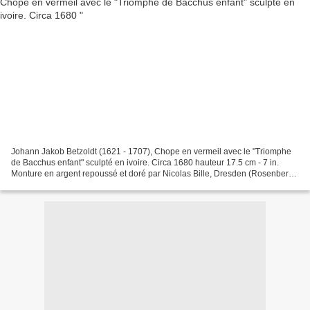
Johann Jakob Betzoldt (1621 - 1707), Chope en vermeil avec le "Triomphe
de Bacchus enfant" sculpté en ivoire. Circa 1680 hauteur 17.5 cm - 7 in.
Monture en argent repoussé et doré par Nicolas Bille, Dresden (Rosenberg
Nr.1768). Note: un exemplaire comparable...