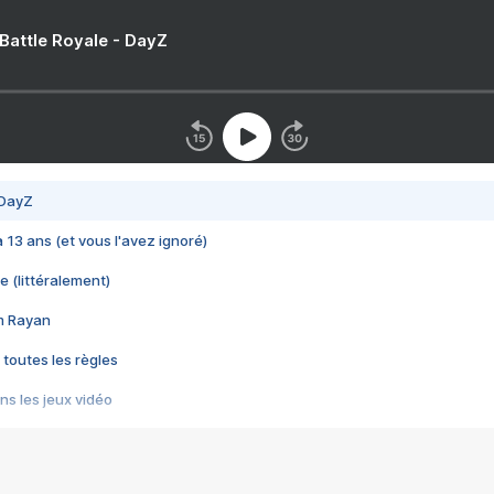
 Battle Royale - DayZ
 DayZ
 a 13 ans (et vous l'avez ignoré)
e (littéralement)
im Rayan
 toutes les règles
s les jeux vidéo
us choquant de Rockstar ? - Le scandale BULLY
e plus moche de Steam