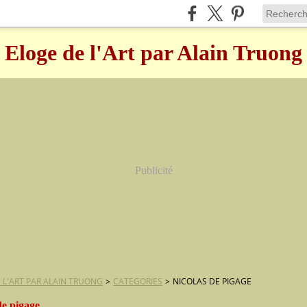
Eloge de l'Art par Alain Truong
Publicité
 L'ART PAR ALAIN TRUONG
>
CATEGORIES
>
NICOLAS DE PIGAGE
de pigage