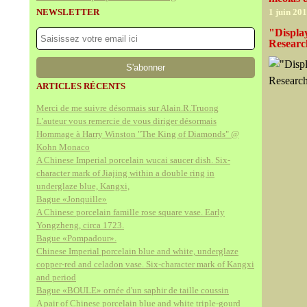
NEWSLETTER
1 juin 20
"Displa
Research
ARTICLES RÉCENTS
Merci de me suivre désormais sur Alain.R.Truong
L'auteur vous remercie de vous diriger désormais
Hommage à Harry Winston "The King of Diamonds" @
Kohn Monaco
A Chinese Imperial porcelain wucai saucer dish. Six-
character mark of Jiajing within a double ring in
underglaze blue, Kangxi,
Bague «Jonquille»
A Chinese porcelain famille rose square vase. Early
Yongzheng, circa 1723.
Bague «Pompadour».
Chinese Imperial porcelain blue and white, underglaze
copper-red and celadon vase. Six-character mark of Kangxi
and period
Bague «BOULE» ornée d'un saphir de taille coussin
A pair of Chinese porcelain blue and white triple-gourd