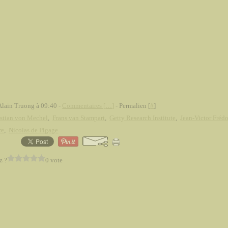
Alain Truong à 09:40 -
Commentaires [
…
]
- Permalien [
#
]
stian von Mechel
,
Frans van Stampart
,
Getty Research Institute
,
Jean-Victor Frédo
re
,
Nicolas de Pigage
z ?
0 vote