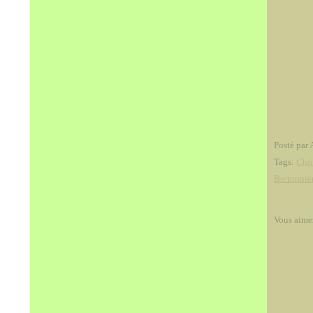
Posté par 
Tags:
Chri
Bretonniè
Vous aime