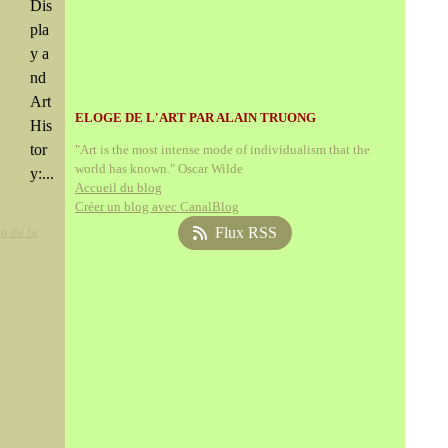
Dis
pla
y a
nd
Art
ELOGE DE L'ART PAR ALAIN TRUONG
His
tor
"Art is the most intense mode of individualism that the
world has known." Oscar Wilde
y:...
Accueil du blog
Créer un blog avec CanalBlog
u de la
Flux RSS