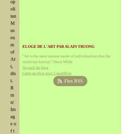
op
oli
tan
M
us
eu
m
ELOGE DE L'ART PAR ALAIN TRUONG
of
"Art is the most intense mode of individualism that the
Ar
world has known." Oscar Wilde
t,
Accueil du blog
dis
Créer un blog avec CanalBlog
t.
Flux RSS
R
m
n/
Im
ag
e o
f t