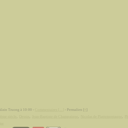
Alain Truong à 10:00 -
Commentaires [
…
]
- Permalien [
#
]
ème siècle
,
Dessin
,
Jean-Baptiste de Champaigne
,
Nicolas de Plattemontagne
,
Ph
ne