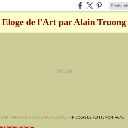
Eloge de l'Art par Alain Truong
Publicité
 L'ART PAR ALAIN TRUONG
>
CATEGORIES
>
NICOLAS DE PLATTEMONTAGNE
 de plattemontagne