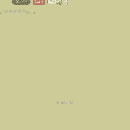
z ?
0 vote
Publicité