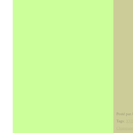
Posté par 
Tags:
XVII
Champaig