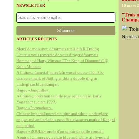
NEWSLETTER
10 mars 
"Trois m
Champai
ARTICLES RÉCENTS
Merci de me suivre désormais sur Alain.R.Truong
L'auteur vous remercie de vous diriger désormais
Hommage à Harry Winston "The King of Diamonds" @
Kohn Monaco
A Chinese Imperial porcelain wucai saucer dish. Six-
character mark of Jiajing within a double ring in
underglaze blue, Kangxi,
Bague «Jonquille»
A Chinese porcelain famille rose square vase. Early
Yongzheng, circa 1723.
Bague «Pompadour».
Chinese Imperial porcelain blue and white, underglaze
copper-red and celadon vase. Six-character mark of Kangxi
and period
Bague «BOULE» ornée d'un saphir de taille coussin
A pair of Chinese porcelain blue and white triple-gourd