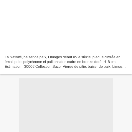
La Nativité, baiser de paix, Limoges début XVIe siècle. plaque cintrée en
émail peint polychrome et paillons dor, cadre en bronze doré. H. 8 cm.
Estimation : 3000€ Collection Suzor Vierge de pitié, baiser de paix, Limoges
vers 1530. plaque cintrée en...