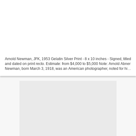
Arnold Newman, JFK, 1953 Gelatin Silver Print - 8 x 10 inches - Signed, titled
and dated on print recto. Estimate: from $4,000 to $5,000 Note: Arnold Abner
Newman, born March 3, 1918, was an American photographer, noted for his
"environmental portraits"...