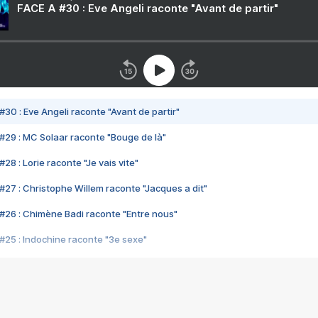
FACE A #30 : Eve Angeli raconte "Avant de partir"
#30 : Eve Angeli raconte "Avant de partir"
#29 : MC Solaar raconte "Bouge de là"
28 : Lorie raconte "Je vais vite"
#27 : Christophe Willem raconte "Jacques a dit"
#26 : Chimène Badi raconte "Entre nous"
#25 : Indochine raconte "3e sexe"
#24 : Zaho raconte "C'est chelou"
#23 : Patrick Bruel raconte "Au café des délices"
#22 : Kyo raconte "Le chemin"