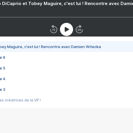
 DiCaprio et Tobey Maguire, c'est lui ! Rencontre avec Dam
bey Maguire, c'est lui ! Rencontre avec Damien Witecka
e 6
e 5
e 4
e 3
s créatrices de la VF !
e 2
e 1
e Mektoub My Love arrive enfin ! Rencontre avec Shaïn Boumedine et Sal