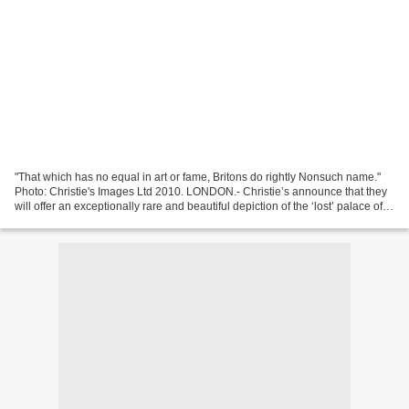
"That which has no equal in art or fame, Britons do rightly Nonsuch name."
Photo: Christie's Images Ltd 2010. LONDON.- Christie’s announce that they
will offer an exceptionally rare and beautiful depiction of the ‘lost’ palace of
Nonsuch at the auction...