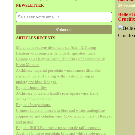
NEWSLETTER
28 décem
Belle et
Crucifix
ARTICLES RÉCENTS
Merci de me suivre désormais sur Alain.R.Truong
L'auteur vous remercie de vous diriger désormais
Hommage à Harry Winston "The King of Diamonds" @
Kohn Monaco
A Chinese Imperial porcelain wucai saucer dish. Six-
character mark of Jiajing within a double ring in
underglaze blue, Kangxi,
Bague «Jonquille»
A Chinese porcelain famille rose square vase. Early
Yongzheng, circa 1723.
Bague «Pompadour».
Chinese Imperial porcelain blue and white, underglaze
copper-red and celadon vase. Six-character mark of Kangxi
and period
Bague «BOULE» ornée d'un saphir de taille coussin
A pair of Chinese porcelain blue and white triple-gourd