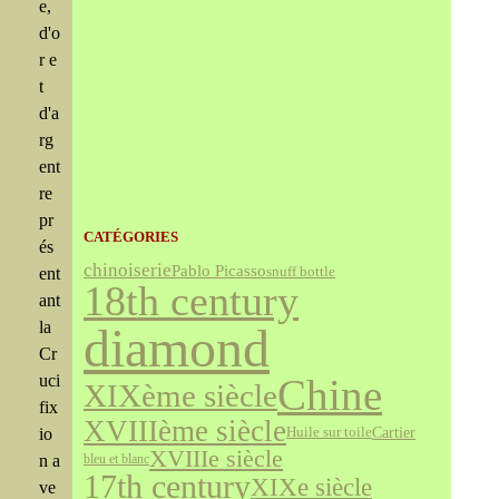
e,
d'o
r e
t
d'a
rg
ent
re
pr
CATÉGORIES
és
chinoiserie
Pablo Picasso
snuff bottle
ent
18th century
ant
la
diamond
Cr
uci
Chine
XIXème siècle
fix
XVIIIème siècle
Cartier
Huile sur toile
io
XVIIIe siècle
n a
bleu et blanc
17th century
XIXe siècle
ve