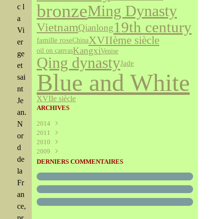
bronze
c l
Ming Dynasty
a
19th century
Vietnam
Qianlong
Vi
XVIIème siècle
famille rose
China
er
Kangxi
Venise
oil on canvas
ge
Qing dynasty
Jade
et
Blue and White
sai
nt
XVIIe siècle
Je
ARCHIVES
an.
N
2014
2011
Août
(1)
or
2010
Juillet
(160)
d
2009
Juin
Décembre
(376)
(294)
de
Mai
Novembre
Décembre
(340)
(208)
(595)
DERNIERS COMMENTAIRES
Avril
Octobre
Novembre
(305)
(527)
(237)
la
Mars
Septembre
Octobre
(227)
(227)
(272)
Fr
Février
Août
Septembre
(52)
(293)
(228)
an
Janvier
Juillet
Août
(273)
(325)
(289)
ce,
Juin
Juillet
(466)
(316)
Mai
Juin
(246)
(768)
pr