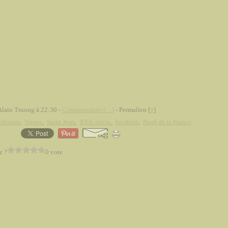
Alain Truong à 22:30 -
Commentaires [
…
]
- Permalien [
#
]
ifixion
,
Vierge
,
Saint Jean
,
XVIe siècle
,
broderie
,
Nord de la France
z ?
0 vote