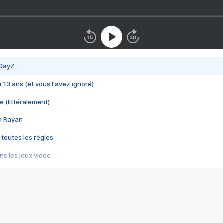
 DayZ
 a 13 ans (et vous l'avez ignoré)
e (littéralement)
im Rayan
 toutes les règles
s les jeux vidéo
us choquant de Rockstar ? - Le scandale BULLY
e plus moche de Steam
du RÊVE tourne au CAUCHEMAR