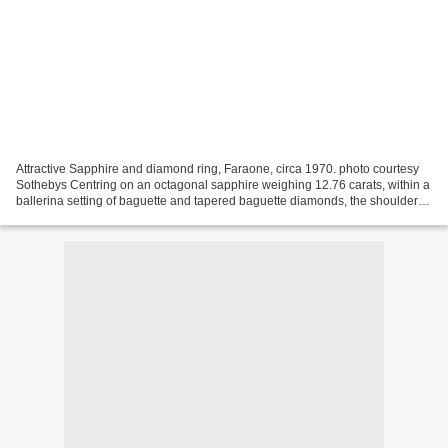
Attractive Sapphire and diamond ring, Faraone, circa 1970. photo courtesy
Sothebys Centring on an octagonal sapphire weighing 12.76 carats, within a
ballerina setting of baguette and tapered baguette diamonds, the shoulders
set with similar stones, mounted...