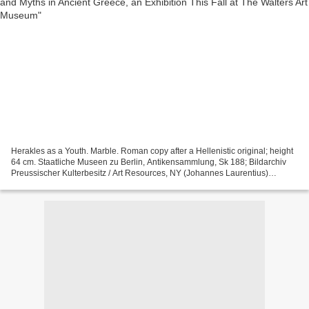
Herakles as a Youth. Marble. Roman copy after a Hellenistic original; height
64 cm. Staatliche Museen zu Berlin, Antikensammlung, Sk 188; Bildarchiv
Preussischer Kulterbesitz / Art Resources, NY (Johannes Laurentius)
Baltimore—From ancient times to present...