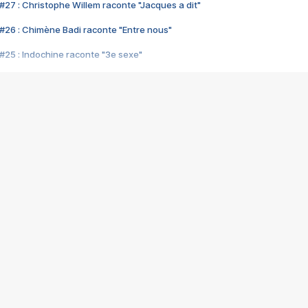
#27 : Christophe Willem raconte "Jacques a dit"
#26 : Chimène Badi raconte "Entre nous"
#25 : Indochine raconte "3e sexe"
#24 : Zaho raconte "C'est chelou"
#23 : Patrick Bruel raconte "Au café des délices"
#22 : Kyo raconte "Le chemin"
#21 : Nolwenn Leroy raconte "Cassé"
#20 : Patrick Hernandez raconte "Born to be alive"
#19 : Lorie raconte "Près de moi"
#18 : Michael Jones raconte "A nos actes manqués" (avec Jean-Jacque
#17 : Khaled raconte "Aïcha"
#16 : Corneille raconte "Parce qu'on vient de loin"
#15 : Indochine raconte "L'aventurier"