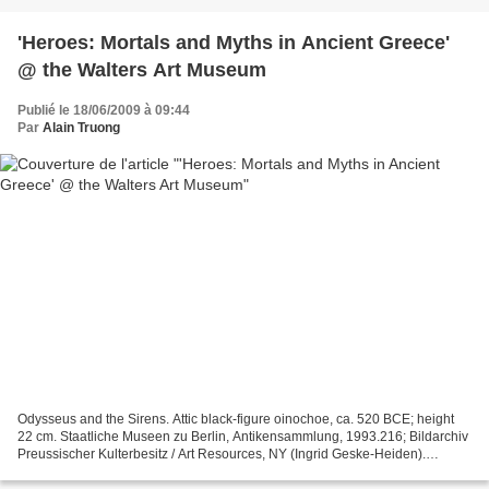
'Heroes: Mortals and Myths in Ancient Greece'
@ the Walters Art Museum
Publié le 18/06/2009 à 09:44
Par
Alain Truong
Odysseus and the Sirens. Attic black-figure oinochoe, ca. 520 BCE; height
22 cm. Staatliche Museen zu Berlin, Antikensammlung, 1993.216; Bildarchiv
Preussischer Kulterbesitz / Art Resources, NY (Ingrid Geske-Heiden).
BALTIMORE, DE.- From ancient times...