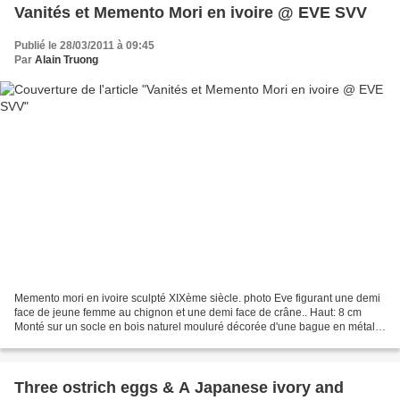
Vanités et Memento Mori en ivoire @ EVE SVV
Publié le 28/03/2011 à 09:45
Par
Alain Truong
Memento mori en ivoire sculpté XIXème siècle. photo Eve figurant une demi
face de jeune femme au chignon et une demi face de crâne.. Haut: 8 cm
Monté sur un socle en bois naturel mouluré décorée d'une bague en métal
doré gravé d'un monogramme Haut totale:...
Three ostrich eggs & A Japanese ivory and