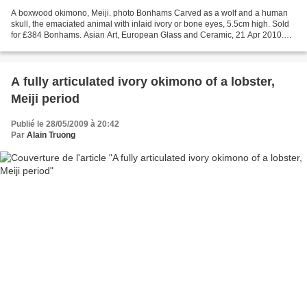
A boxwood okimono, Meiji. photo Bonhams Carved as a wolf and a human
skull, the emaciated animal with inlaid ivory or bone eyes, 5.5cm high. Sold
for £384 Bonhams. Asian Art, European Glass and Ceramic, 21 Apr 2010.
Edinburgh www.bonhams.com
A fully articulated ivory okimono of a lobster,
Meiji period
Publié le 28/05/2009 à 20:42
Par
Alain Truong