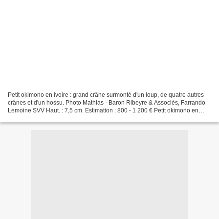
Petit okimono en ivoire : grand crâne surmonté d'un loup, de quatre autres
crânes et d'un hossu. Photo Mathias - Baron Ribeyre & Associés, Farrando
Lemoine SVV Haut. : 7,5 cm. Estimation : 800 - 1 200 € Petit okimono en
ivoire : serpent enroulé autour...