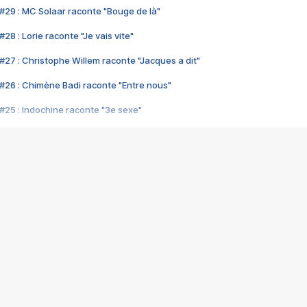
#29 : MC Solaar raconte "Bouge de là"
28 : Lorie raconte "Je vais vite"
#27 : Christophe Willem raconte "Jacques a dit"
#26 : Chimène Badi raconte "Entre nous"
#25 : Indochine raconte "3e sexe"
#24 : Zaho raconte "C'est chelou"
#23 : Patrick Bruel raconte "Au café des délices"
#22 : Kyo raconte "Le chemin"
#21 : Nolwenn Leroy raconte "Cassé"
#20 : Patrick Hernandez raconte "Born to be alive"
#19 : Lorie raconte "Près de moi"
#18 : Michael Jones raconte "A nos actes manqués" (avec Jean-Jacque