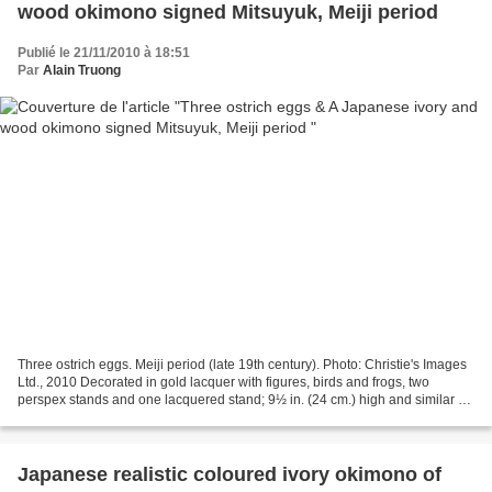
wood okimono signed Mitsuyuk, Meiji period
Publié le 21/11/2010 à 18:51
Par
Alain Truong
Three ostrich eggs. Meiji period (late 19th century). Photo: Christie's Images
Ltd., 2010 Decorated in gold lacquer with figures, birds and frogs, two
perspex stands and one lacquered stand; 9½ in. (24 cm.) high and similar (3)
- Estimate £800 - £1,200....
Japanese realistic coloured ivory okimono of