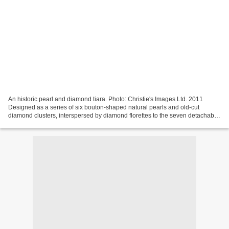
An historic pearl and diamond tiara. Photo: Christie's Images Ltd. 2011
Designed as a series of six bouton-shaped natural pearls and old-cut
diamond clusters, interspersed by diamond florettes to the seven detachable
graduated drop-shaped natural pearl...