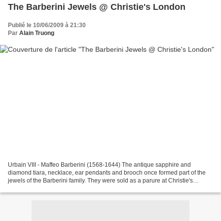
The Barberini Jewels @ Christie's London
Publié le 10/06/2009 à 21:30
Par
Alain Truong
Urbain VIII - Maffeo Barberini (1568-1644) The antique sapphire and
diamond tiara, necklace, ear pendants and brooch once formed part of the
jewels of the Barberini family. They were sold as a parure at Christie's
Geneva on 18 November 1971 and realised...