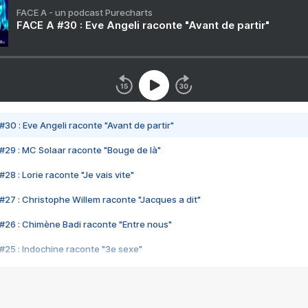
FACE A - un podcast Purecharts
FACE A #30 : Eve Angeli raconte "Avant de partir"
#30 : Eve Angeli raconte "Avant de partir"
#29 : MC Solaar raconte "Bouge de là"
28 : Lorie raconte "Je vais vite"
#27 : Christophe Willem raconte "Jacques a dit"
#26 : Chimène Badi raconte "Entre nous"
#25 : Indochine raconte "3e sexe"
#24 : Zaho raconte "C'est chelou"
#23 : Patrick Bruel raconte "Au café des délices"