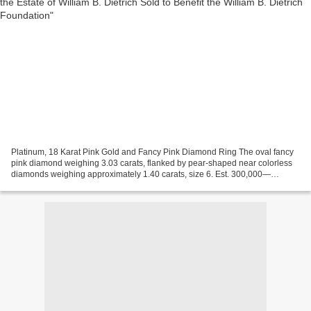
Platinum, 18 Karat Pink Gold and Fancy Pink Diamond Ring The oval fancy
pink diamond weighing 3.03 carats, flanked by pear-shaped near colorless
diamonds weighing approximately 1.40 carats, size 6. Est. 300,000—
400,000 USD. Lot Sold 482,500 USD Accompanied...