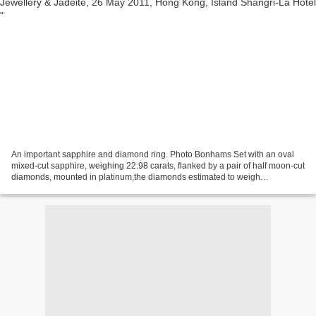
An important sapphire and diamond ring. Photo Bonhams Set with an oval
mixed-cut sapphire, weighing 22.98 carats, flanked by a pair of half moon-cut
diamonds, mounted in platinum,the diamonds estimated to weigh
approximately 1.75 carats in total, ring...