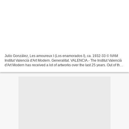
Julio González, Les amoureux I (Los enamorados I), ca. 1932-33 © IVAM
Institut Valencià d'Art Modern. Generalitat. VALENCIA.- The Institut Valencià
d'Art Modern has received a lot of artworks over the last 25 years. Out of the
10 643 works comprising...