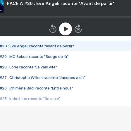
FACE A #30 : Eve Angeli raconte "Avant de partir"
#30 : Eve Angeli raconte "Avant de partir"
#29 : MC Solaar raconte "Bouge de là"
28 : Lorie raconte "Je vais vite"
#27 : Christophe Willem raconte "Jacques a dit"
#26 : Chimène Badi raconte "Entre nous"
#25 : Indochine raconte "3e sexe"
#24 : Zaho raconte "C'est chelou"
#23 : Patrick Bruel raconte "Au café des délices"
#22 : Kyo raconte "Le chemin"