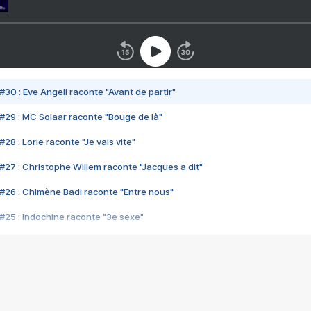
#30 : Eve Angeli raconte "Avant de partir"
#29 : MC Solaar raconte "Bouge de là"
28 : Lorie raconte "Je vais vite"
#27 : Christophe Willem raconte "Jacques a dit"
#26 : Chimène Badi raconte "Entre nous"
#25 : Indochine raconte "3e sexe"
#24 : Zaho raconte "C'est chelou"
#23 : Patrick Bruel raconte "Au café des délices"
#22 : Kyo raconte "Le chemin"