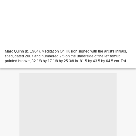
Marc Quinn (b. 1964), Meditation On Illusion signed with the artist's initials,
titled, dated 2007 and numbered 2/6 on the underside of the left femur,
painted bronze, 32 1/8 by 17 1/8 by 25 3/8 in. 81.5 by 43.5 by 64.5 cm. Est.
70,000—100,000 USD - Lot...