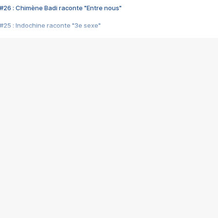
#26 : Chimène Badi raconte "Entre nous"
#25 : Indochine raconte "3e sexe"
#24 : Zaho raconte "C'est chelou"
#23 : Patrick Bruel raconte "Au café des délices"
#22 : Kyo raconte "Le chemin"
#21 : Nolwenn Leroy raconte "Cassé"
#20 : Patrick Hernandez raconte "Born to be alive"
#19 : Lorie raconte "Près de moi"
#18 : Michael Jones raconte "A nos actes manqués" (avec Jean-Jacque
#17 : Khaled raconte "Aïcha"
#16 : Corneille raconte "Parce qu'on vient de loin"
#15 : Indochine raconte "L'aventurier"