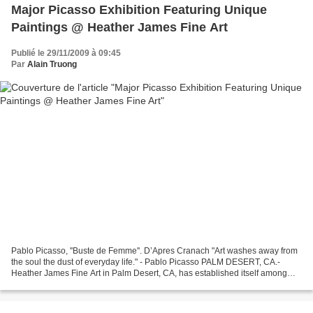
Major Picasso Exhibition Featuring Unique
Paintings @ Heather James Fine Art
Publié le 29/11/2009 à 09:45
Par
Alain Truong
Pablo Picasso, ''Buste de Femme''. D’Apres Cranach "Art washes away from
the soul the dust of everyday life." - Pablo Picasso PALM DESERT, CA.-
Heather James Fine Art in Palm Desert, CA, has established itself among
U.S. and international art collectors...