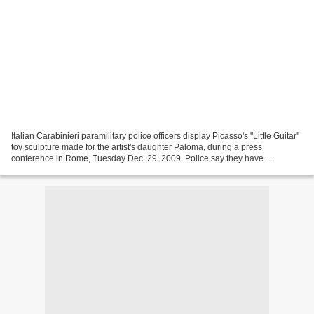
Italian Carabinieri paramilitary police officers display Picasso's "Little Guitar''
toy sculpture made for the artist's daughter Paloma, during a press
conference in Rome, Tuesday Dec. 29, 2009. Police say they have
recovered from a Roman businessman...