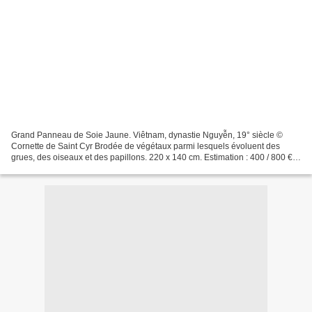
Grand Panneau de Soie Jaune. Viêtnam, dynastie Nguyễn, 19° siècle ©
Cornette de Saint Cyr Brodée de végétaux parmi lesquels évoluent des
grues, des oiseaux et des papillons. 220 x 140 cm. Estimation : 400 / 800 €
Selon la tradition familiale, ce panneau...