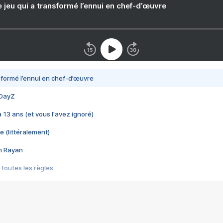
e jeu qui a transformé l’ennui en chef-d’œuvre
nsformé l’ennui en chef-d’œuvre
 DayZ
 a 13 ans (et vous l'avez ignoré)
e (littéralement)
im Rayan
 toutes les règles
s les jeux vidéo
us choquant de Rockstar ? - Le scandale BULLY
e plus moche de Steam