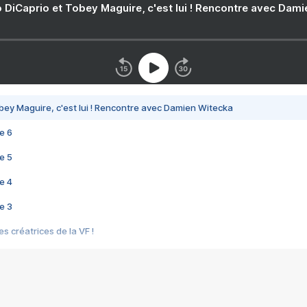
 DiCaprio et Tobey Maguire, c'est lui ! Rencontre avec Dam
bey Maguire, c'est lui ! Rencontre avec Damien Witecka
e 6
e 5
e 4
e 3
s créatrices de la VF !
e 2
e 1
e Mektoub My Love arrive enfin ! Rencontre avec Shaïn Boumedine et Sal