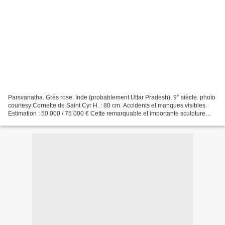
Parsvanatha. Grès rose. Inde (probablement Uttar Pradesh). 9° siècle. photo
courtesy Cornette de Saint Cyr H. : 80 cm. Accidents et manques visibles.
Estimation : 50 000 / 75 000 € Cette remarquable et importante sculpture
présente le jina Parsvanatha,...