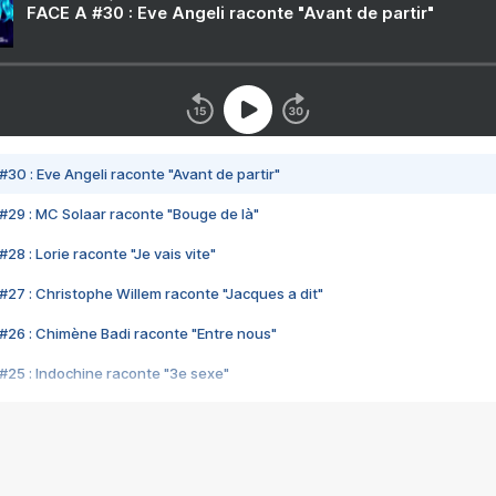
FACE A #30 : Eve Angeli raconte "Avant de partir"
#30 : Eve Angeli raconte "Avant de partir"
#29 : MC Solaar raconte "Bouge de là"
28 : Lorie raconte "Je vais vite"
#27 : Christophe Willem raconte "Jacques a dit"
#26 : Chimène Badi raconte "Entre nous"
#25 : Indochine raconte "3e sexe"
#24 : Zaho raconte "C'est chelou"
#23 : Patrick Bruel raconte "Au café des délices"
#22 : Kyo raconte "Le chemin"