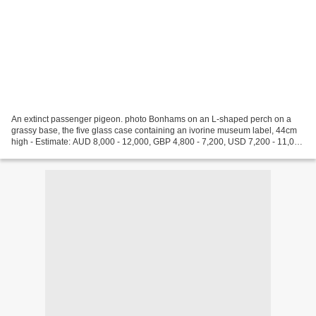
An extinct passenger pigeon. photo Bonhams on an L-shaped perch on a
grassy base, the five glass case containing an ivorine museum label, 44cm
high - Estimate: AUD 8,000 - 12,000, GBP 4,800 - 7,200, USD 7,200 - 11,000
Footnote: Whilst numerous specimens...