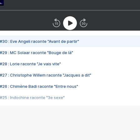
#30 : Eve Angeli raconte "Avant de partir"
#29 : MC Solaar raconte "Bouge de là"
28 : Lorie raconte "Je vais vite"
#27 : Christophe Willem raconte "Jacques a dit"
#26 : Chimène Badi raconte "Entre nous"
#25 : Indochine raconte "3e sexe"
#24 : Zaho raconte "C'est chelou"
#23 : Patrick Bruel raconte "Au café des délices"
#22 : Kyo raconte "Le chemin"