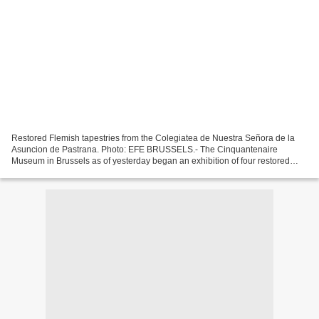
Restored Flemish tapestries from the Colegiatea de Nuestra Señora de la
Asuncion de Pastrana. Photo: EFE BRUSSELS.- The Cinquantenaire
Museum in Brussels as of yesterday began an exhibition of four restored
Flemish tapestries from the Colegiatea de Nuestra...