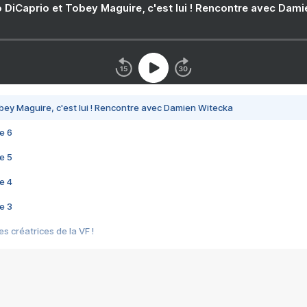
 DiCaprio et Tobey Maguire, c'est lui ! Rencontre avec Dam
bey Maguire, c'est lui ! Rencontre avec Damien Witecka
e 6
e 5
e 4
e 3
s créatrices de la VF !
e 2
e 1
e Mektoub My Love arrive enfin ! Rencontre avec Shaïn Boumedine et Sal