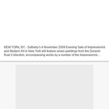
NEW YORk, NY. - Sotheby’s 4 November 2009 Evening Sale of Impressionist
and Modern Art in New York will feature seven paintings from the Durand-
Ruel Collection, encompassing works by a number of the Impressionist
masters that legendary art dealer Paul...