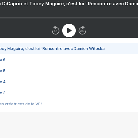
 DiCaprio et Tobey Maguire, c'est lui ! Rencontre avec Dam
bey Maguire, c'est lui ! Rencontre avec Damien Witecka
e 6
e 5
e 4
e 3
s créatrices de la VF !
e 2
e 1
e Mektoub My Love arrive enfin ! Rencontre avec Shaïn Boumedine et Sal