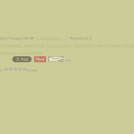
Alain Truong à 09:48 -
Commentaires [
…
]
- Permalien [
#
]
cel Duchamp
,
Thomas Ruff
,
Paul McCarthy
,
Alfred Keller
,
Duane Hanson
,
Gerd 
śmirowski
,
Roman Ondák
z ?
0 vote