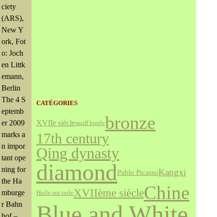
ciety
(ARS),
New Y
ork, Fot
o: Joch
en Littk
emann,
Berlin
The 4 S
CATÉGORIES
eptemb
bronze
er 2009
XVIIe siècle
snuff bottle
marks a
17th century
n impor
Qing dynasty
tant ope
diamond
ning for
Kangxi
Pablo Picasso
the Ha
Chine
XVIIème siècle
mburge
Huile sur toile
r Bahn
Blue and White
hof –