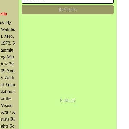
rlin
Andy
Wahrho
l, Mao,
1973. S
ammlu
ng Mar
x © 20
09 And
y Warh
ol Foun
dation f
or the
Publicité
Visual
Arts / A
rtists Ri
ghts So