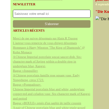
NEWSLETTER
4 septemb
"Die Ku
ARTICLES RÉCENTS
Merci de me suivre désormais sur Alain.R.Truong
L'auteur vous remercie de vous diriger désormais
Hommage à Harry Winston "The King of Diamonds" @
Kohn Monaco
A Chinese Imperial porcelain wucai saucer dish. Six-
character mark of Jiajing within a double ring in
underglaze blue, Kangxi,
Bague «Jonquille»
A Chinese porcelain famille rose square vase. Early
Yongzheng, circa 1723.
Bague «Pompadour».
Chinese Imperial porcelain blue and white, underglaze
copper-red and celadon vase. Six-character mark of Kangxi
and period
Bague «BOULE» ornée d'un saphir de taille coussin
A pair of Chinese porcelain blue and white triple-gourd