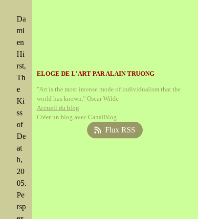
Da
mi
en
Hi
rst,
ELOGE DE L'ART PAR ALAIN TRUONG
Th
e
"Art is the most intense mode of individualism that the
world has known." Oscar Wilde
Ki
Accueil du blog
ss
Créer un blog avec CanalBlog
of
Flux RSS
De
at
h,
20
05.
Pe
rsp
ex,