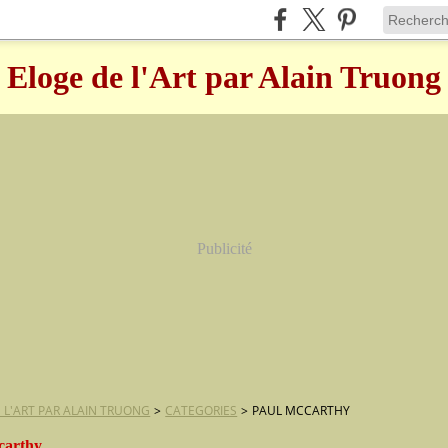
Eloge de l'Art par Alain Truong
Publicité
 L'ART PAR ALAIN TRUONG
>
CATEGORIES
>
PAUL MCCARTHY
carthy