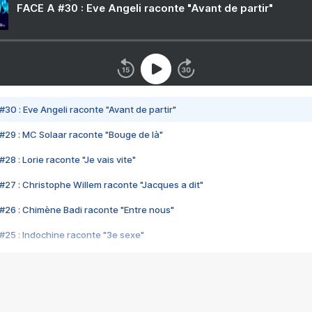
FACE A #30 : Eve Angeli raconte "Avant de partir"
#30 : Eve Angeli raconte "Avant de partir"
#29 : MC Solaar raconte "Bouge de là"
28 : Lorie raconte "Je vais vite"
#27 : Christophe Willem raconte "Jacques a dit"
#26 : Chimène Badi raconte "Entre nous"
#25 : Indochine raconte "3e sexe"
#24 : Zaho raconte "C'est chelou"
#23 : Patrick Bruel raconte "Au café des délices"
#22 : Kyo raconte "Le chemin"