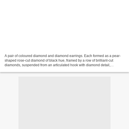
A pair of coloured diamond and diamond earrings. Each formed as a pear-
shaped rose-cut diamond of black hue, framed by a row of brilliant-cut
diamonds, suspended from an articulated hook with diamond detail,
mounted in 18k blackened gold,the coloured...