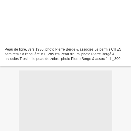
Peau de tigre, vers 1930. photo Pierre Bergé & associés Le permis CITES
sera remis à l'acquéreur L_285 cm Peau d'ours. photo Pierre Bergé &
associés Très belle peau de zèbre. photo Pierre Bergé & associés L_300 cm
Petite peau de zèbre. photo Pierre Bergé...