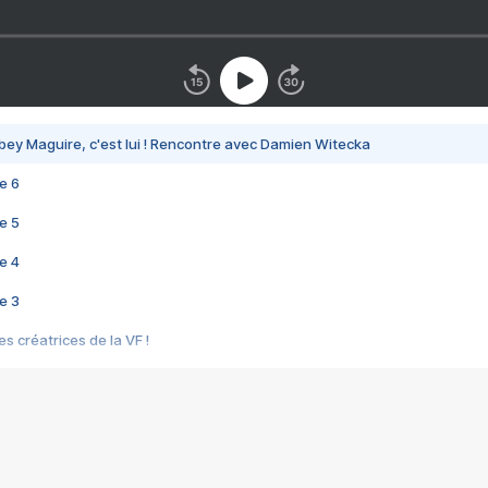
bey Maguire, c'est lui ! Rencontre avec Damien Witecka
e 6
e 5
e 4
e 3
s créatrices de la VF !
e 2
e 1
e Mektoub My Love arrive enfin ! Rencontre avec Shaïn Boumedine et Sal